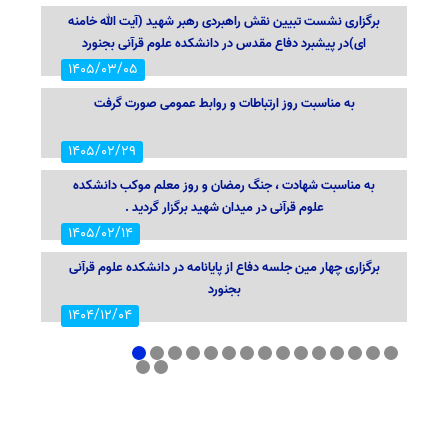
برگزاری نشست تبیین نقش راهبردی رهبر شهید (آیت الله خامنه
ای)در پیشبرد دفاع مقدس در دانشکده علوم قرآنی بجنورد
1405/03/05
به مناسبت روز ارتباطات و روابط عمومی صورت گرفت
1405/02/29
به مناسبت شهادت ، جنگ رمضان و روز معلم موکب دانشکده
علوم قرآنی در میدان شهید برگزار گردید .
1405/02/14
برگزاری چهار مین جلسه دفاع از پایانامه در دانشکده علوم قرآنی
بجنورد
1404/12/04
برگزاری پنجمین جلسه دفاع از پایانامه در دانشکده علوم قرآنی
1
2
3
4
5
6
7
8
9
10
11
12
13
14
15
بجنورد
16
17
1404/12/04
افتتاح شانزدهمین نمایشگاه قرآن و عترت توسط ریاست دانشکده