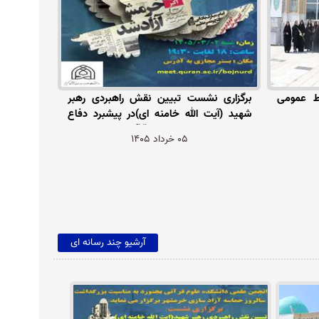
بط عمومی
برگزاری نشست تبیین نقش راهبردی رهبر
شهید (آیت الله خامنه ای)در پیشبرد دفاع
مقدس در دانشکده علوم قرآنی بجنورد
05 خرداد 1405
آرشیو چند رسانه ای
Previous