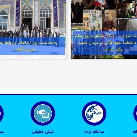
بت شهادت ، جنگ رمضان و روز معلم
انشکده علوم قرآنی در میدان شهید
به مناسبت روز ارتباطات و روابط ع
برگزار گردید .
صورت گرفت
نه
سامانه تردد
فیش حقوقی
پست