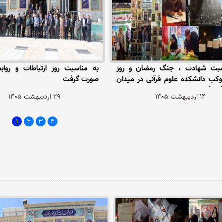
سبت شهادت ، جنگ رمضان و روز
به مناسبت روز ارتباطات و روا
کب دانشکده علوم قرآنی در میدان
صورت گرفت
زار گردید .
14 اردیبهشت 1405
29 اردیبهشت 1405