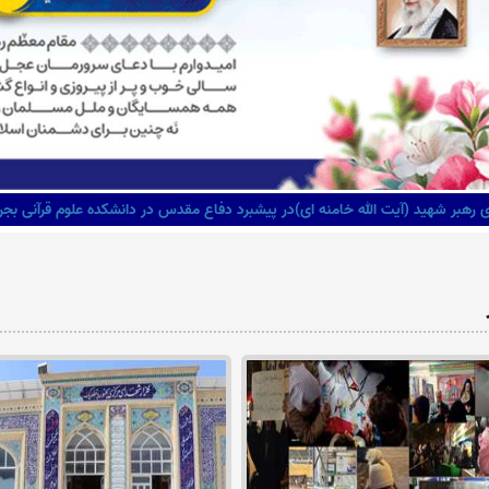
رهبر شهید (آیت الله خامنه ای)در پیشبرد دفاع مقدس در دانشکده علوم قرآنی بجن