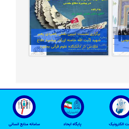
برگزاری نشست تبیین نقش راهبردی رهبر
مومی
شهید (آیت الله خامنه ای)در پیشبرد دفاع
مقدس در دانشکده علوم قرآنی بجنورد
Previous
 الکترونیک
پایگاه ایحاء
سامانه منابع انسانی